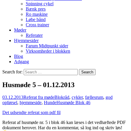
Spinning cykel
Bænk pres
Ro maskine
Løbe bånd
Cross trainer
Møder
Referater
Hjemmesider
Farum Midtpunkt sider
Virksomheder i blokken
Blog
Adgang
Search for:
Husmøde 5 – 01.12.2013
03.12.2013
Referat fra møde
Blokråd
,
cykler
,
fællesrum
,
god
opførsel
,
hjemmeside
,
Hunde
Husmøde Blok 46
Det udsendte referat som pdf fil
Referat af husmøde nr. 5 i blok 46 kan læses i det vedhæftede PDF
dokument herover. Har du en kommentar, så log ind og skriv løs!