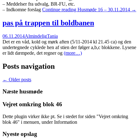
– Meddelser fra udvalg, BR-FU, etc.
– Indkomne forslag
Continue reading
Husmøde 16 – 30.11.2014
→
pas på trappen til boldbanen
06.11.2014
Almindelig
Tania
Det er en våd, kold og mørk aften (5/11-2014 kl 21.45 ca) og den
undertegnede cyklede hen af stien der følger a,b,c blokkene. Lysene
er lidt dæmpede, det regner og
(more…)
Posts navigation
←
Older posts
Næste husmøde
Vejret omkring blok 46
Dette plugin virker ikke pt. Se i stedet for siden "Vejret omkring
blok 46" i menuen, under Information
Nyeste opslag