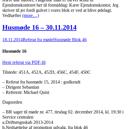
Ejendomskontoret her til formiddag: Kære Ejendomskontor, Jeg
skriver til jer fordi gulvet i vores blok er ved at blive ødelagt.
Vedhæfter
(more…)
Husmøde 16 – 30.11.2014
18.11.2014
Referat fra møde
Husmøde Blok 46
Husmøde 16
Hent referat via PDF-fil
Tilstede: 451A, 452A, 452D, 456C, 454F, 450C
– Referat fra husmøde 15, 2014 : godkendt
– Dirigent Sebastian
– Referent: Michael Quist
Dagsorden
– BR sager til møde nr. 477, tirsdag 02. december 2014, kl. 19:30 i
Service centralen
a.Driftsregnskab 2013-2014
b.Nedsættelse af promotion udvalg, fra blok 46