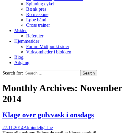
Spinning cykel
Bænk pres
Ro maskine
Løbe bånd
Cross trainer
Møder
Referater
Hjemmesider
Farum Midtpunkt sider
Virksomheder i blokken
Blog
Adgang
Search for:
Monthly Archives: November
2014
Klage over gulvvask i onsdags
27.11.2014
Almindelig
Tine
Kære alle naboer, Følgende mail er blevet sendt til