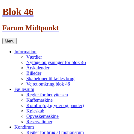
Blok 46
Farum Midtpunkt
Skip
Menu
to
content
Information
Værdier
Nyttige oplysninger for blok 46
Årskalender
Billeder
Skabeloner til fælles brug
Vejret omkring blok 46
Fællesrum
Regler for benyttelsen
Kaffemaskine
Komfur (og gryder og pander)
Køleskab
Opvaskemaskine
Reservationer
Kondirum
Regler for brug af motionsrum