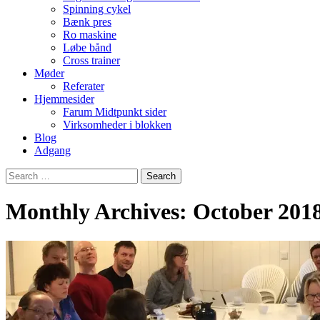
Spinning cykel
Bænk pres
Ro maskine
Løbe bånd
Cross trainer
Møder
Referater
Hjemmesider
Farum Midtpunkt sider
Virksomheder i blokken
Blog
Adgang
Search
for:
Monthly Archives: October 201