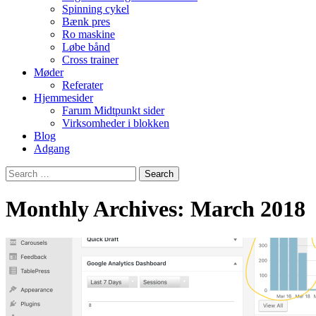
Spinning cykel
Bænk pres
Ro maskine
Løbe bånd
Cross trainer
Møder
Referater
Hjemmesider
Farum Midtpunkt sider
Virksomheder i blokken
Blog
Adgang
Search
for:
Monthly Archives: March 2018