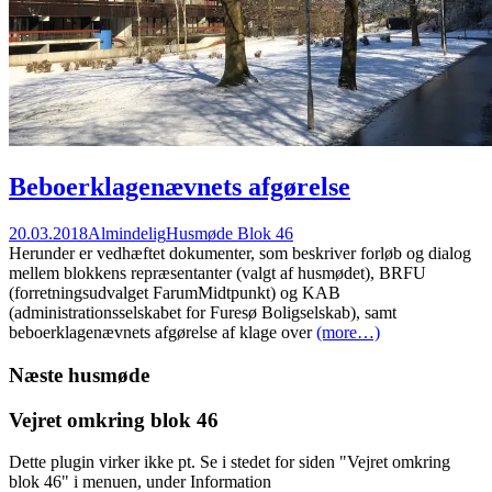
Beboerklagenævnets afgørelse
20.03.2018
Almindelig
Husmøde Blok 46
Herunder er vedhæftet dokumenter, som beskriver forløb og dialog
mellem blokkens repræsentanter (valgt af husmødet), BRFU
(forretningsudvalget FarumMidtpunkt) og KAB
(administrationsselskabet for Furesø Boligselskab), samt
beboerklagenævnets afgørelse af klage over
(more…)
Næste husmøde
Vejret omkring blok 46
Dette plugin virker ikke pt. Se i stedet for siden "Vejret omkring
blok 46" i menuen, under Information