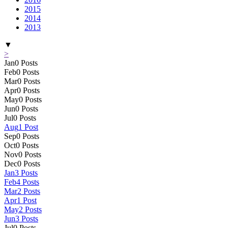
2015
2014
2013
▼
>
Jan
0
Posts
Feb
0
Posts
Mar
0
Posts
Apr
0
Posts
May
0
Posts
Jun
0
Posts
Jul
0
Posts
Aug
1
Post
Sep
0
Posts
Oct
0
Posts
Nov
0
Posts
Dec
0
Posts
Jan
3
Posts
Feb
4
Posts
Mar
2
Posts
Apr
1
Post
May
2
Posts
Jun
3
Posts
Jul
0
Posts