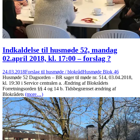
Indkaldelse til husmøde 52, mandag
02.april 2018, kl. 17:00 – forslag ?
24.03.2018
Forslag til husmøde / blokråd
Husmøde Blok 46
Husmøde 52 Dagsorden – BR sager til møde nr. 514, 03.04.2018,
kl. 19:30 i Service centralen a. Ændring af Blokrådets
Forretningsorden §§ 4 og 14 b. Tidsbegrænset ændring af
Blokrådets
(more…)