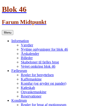
Blok 46
Farum Midtpunkt
Skip
Menu
to
content
Information
Værdier
Nyttige oplysninger for blok 46
Årskalender
Billeder
Skabeloner til fælles brug
Vejret omkring blok 46
Fællesrum
Regler for benyttelsen
Kaffemaskine
Komfur (og gryder og pander)
Køleskab
Opvaskemaskine
Reservationer
Kondirum
Regler for brug af motionsrum