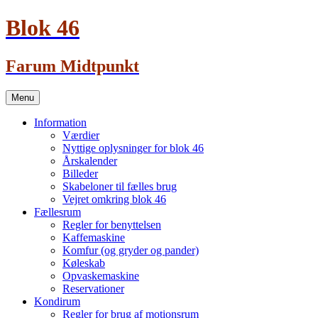
Blok 46
Farum Midtpunkt
Skip
Menu
to
content
Information
Værdier
Nyttige oplysninger for blok 46
Årskalender
Billeder
Skabeloner til fælles brug
Vejret omkring blok 46
Fællesrum
Regler for benyttelsen
Kaffemaskine
Komfur (og gryder og pander)
Køleskab
Opvaskemaskine
Reservationer
Kondirum
Regler for brug af motionsrum