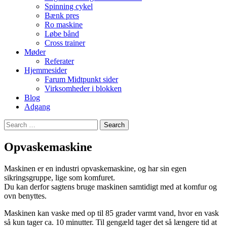
Spinning cykel
Bænk pres
Ro maskine
Løbe bånd
Cross trainer
Møder
Referater
Hjemmesider
Farum Midtpunkt sider
Virksomheder i blokken
Blog
Adgang
Search
for:
Opvaskemaskine
Maskinen er en industri opvaskemaskine, og har sin egen
sikringsgruppe, lige som komfuret.
Du kan derfor sagtens bruge maskinen samtidigt med at komfur og
ovn benyttes.
Maskinen kan vaske med op til 85 grader varmt vand, hvor en vask
så kun tager ca. 10 minutter. Til gengæld tager det så længere tid at