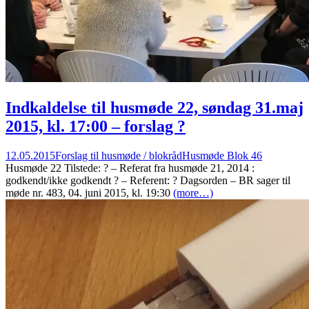
Indkaldelse til husmøde 22, søndag 31.maj
2015, kl. 17:00 – forslag ?
12.05.2015
Forslag til husmøde / blokråd
Husmøde Blok 46
Husmøde 22 Tilstede: ? – Referat fra husmøde 21, 2014 :
godkendt/ikke godkendt ? – Referent: ? Dagsorden – BR sager til
møde nr. 483, 04. juni 2015, kl. 19:30
(more…)