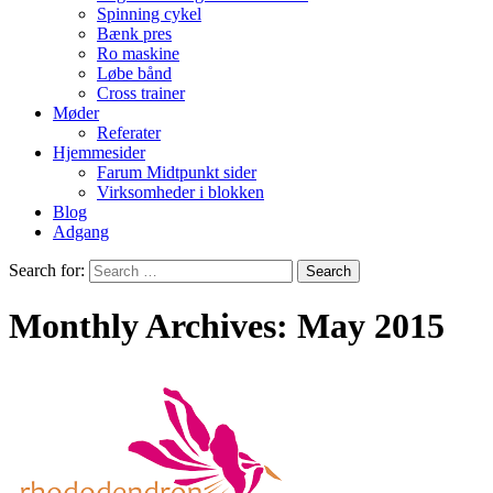
Spinning cykel
Bænk pres
Ro maskine
Løbe bånd
Cross trainer
Møder
Referater
Hjemmesider
Farum Midtpunkt sider
Virksomheder i blokken
Blog
Adgang
Search for:
Monthly Archives: May 2015