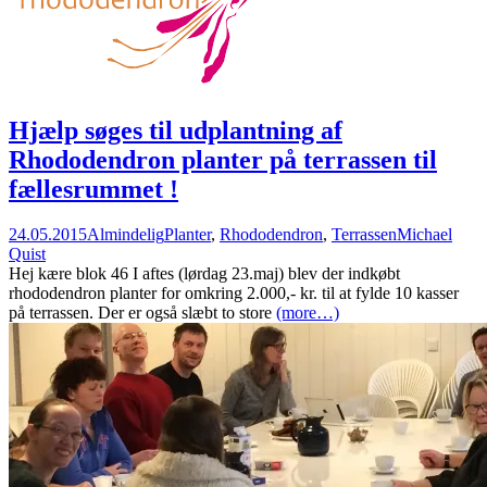
Hjælp søges til udplantning af
Rhododendron planter på terrassen til
fællesrummet !
24.05.2015
Almindelig
Planter
,
Rhododendron
,
Terrassen
Michael
Quist
Hej kære blok 46 I aftes (lørdag 23.maj) blev der indkøbt
rhododendron planter for omkring 2.000,- kr. til at fylde 10 kasser
på terrassen. Der er også slæbt to store
(more…)