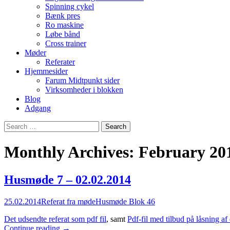
Spinning cykel
Bænk pres
Ro maskine
Løbe bånd
Cross trainer
Møder
Referater
Hjemmesider
Farum Midtpunkt sider
Virksomheder i blokken
Blog
Adgang
Search
for:
Monthly Archives: February 20
Husmøde 7 – 02.02.2014
25.02.2014
Referat fra møde
Husmøde Blok 46
Det udsendte referat som pdf fil
, samt
Pdf-fil med tilbud på låsning af
Husmøde
Continue reading
→