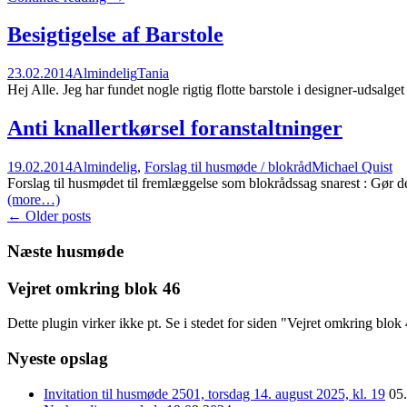
7
–
Besigtigelse af Barstole
02.02.2014
23.02.2014
Almindelig
Tania
Hej Alle. Jeg har fundet nogle rigtig flotte barstole i designer-udsal
Anti knallertkørsel foranstaltninger
19.02.2014
Almindelig
,
Forslag til husmøde / blokråd
Michael Quist
Forslag til husmødet til fremlæggelse som blokrådssag snarest : Gør 
(more…)
Posts
←
Older posts
navigation
Næste husmøde
Vejret omkring blok 46
Dette plugin virker ikke pt. Se i stedet for siden "Vejret omkring blo
Nyeste opslag
Invitation til husmøde 2501, torsdag 14. august 2025, kl. 19
05