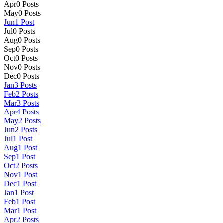
Apr
0
Posts
May
0
Posts
Jun
1
Post
Jul
0
Posts
Aug
0
Posts
Sep
0
Posts
Oct
0
Posts
Nov
0
Posts
Dec
0
Posts
Jan
3
Posts
Feb
2
Posts
Mar
3
Posts
Apr
4
Posts
May
2
Posts
Jun
2
Posts
Jul
1
Post
Aug
1
Post
Sep
1
Post
Oct
2
Posts
Nov
1
Post
Dec
1
Post
Jan
1
Post
Feb
1
Post
Mar
1
Post
Apr
2
Posts