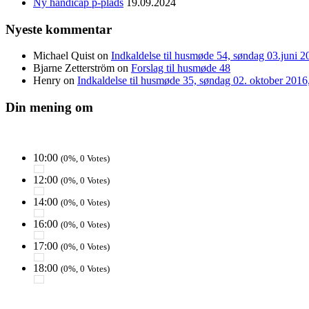
Ny handicap p-plads
19.09.2024
Nyeste kommentar
Michael Quist
on
Indkaldelse til husmøde 54, søndag 03.juni 20
Bjarne Zetterström
on
Forslag til husmøde 48
Henry
on
Indkaldelse til husmøde 35, søndag 02. oktober 2016, 
Din mening om
10:00
(0%, 0 Votes)
12:00
(0%, 0 Votes)
14:00
(0%, 0 Votes)
16:00
(0%, 0 Votes)
17:00
(0%, 0 Votes)
18:00
(0%, 0 Votes)