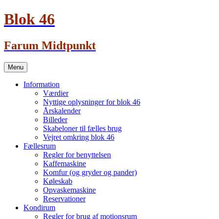
Blok 46
Farum Midtpunkt
Skip
Menu
to
content
Information
Værdier
Nyttige oplysninger for blok 46
Årskalender
Billeder
Skabeloner til fælles brug
Vejret omkring blok 46
Fællesrum
Regler for benyttelsen
Kaffemaskine
Komfur (og gryder og pander)
Køleskab
Opvaskemaskine
Reservationer
Kondirum
Regler for brug af motionsrum