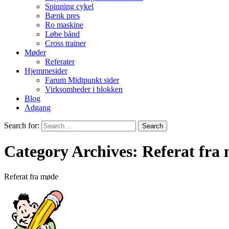
Spinning cykel
Bænk pres
Ro maskine
Løbe bånd
Cross trainer
Møder
Referater
Hjemmesider
Farum Midtpunkt sider
Virksomheder i blokken
Blog
Adgang
Search for:
Category Archives: Referat fra
Referat fra møde