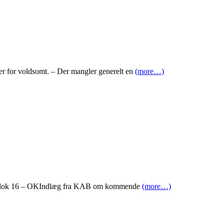
er for voldsomt. – Der mangler generelt en
(more…)
let blok 16 – OKIndlæg fra KAB om kommende
(more…)