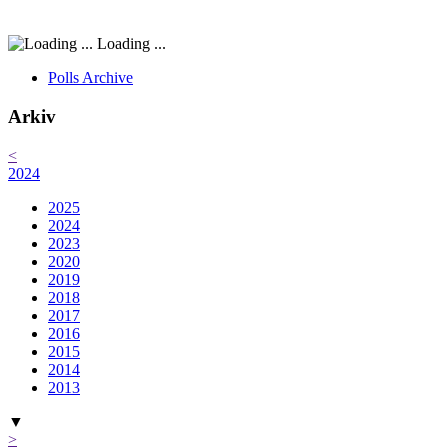
Loading ...
Polls Archive
Arkiv
<
2024
2025
2024
2023
2020
2019
2018
2017
2016
2015
2014
2013
▼
>