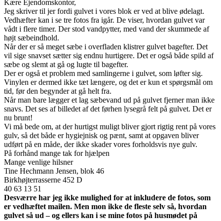
Kære Ejendomskontor,
Jeg skriver til jer fordi gulvet i vores blok er ved at blive ødelagt.
Vedhæfter kan i se tre fotos fra igår. De viser, hvordan gulvet var
vådt i flere timer. Der stod vandpytter, med vand der skummede af
højt sæbeindhold.
Når der er så meget sæbe i overfladen klistrer gulvet bagefter. Det
vil sige snavset sætter sig endnu hurtigere. Det er også både spild af
sæbe og slemt at gå og lugte til bagefter.
Der er også et problem med samlingerne i gulvet, som løfter sig.
Vinylen er dermed ikke tæt længere, og det er kun et spørgsmål om
tid, før den begynder at gå helt fra.
Når man bare lægger et lag sæbevand ud på gulvet fjerner man ikke
snavs. Det ses af billedet af det førhen lysegrå felt på gulvet. Det er
nu brunt!
Vi må bede om, at der hurtigst muligt bliver gjort rigtig rent på vores
gulv, så det både er hygiejnisk og pænt, samt at opgaven bliver
udført på en måde, der ikke skader vores forholdsvis nye gulv.
På forhånd mange tak for hjælpen
Mange venlige hilsner
Tine Hechmann Jensen, blok 46
Birkhøjterrasserne 452 D
40 63 13 51
Desværre har jeg ikke mulighed for at inkludere de fotos, som
er vedhæftet mailen. Men mon ikke de fleste selv så, hvordan
gulvet så ud – og ellers kan i se mine fotos på husmødet på