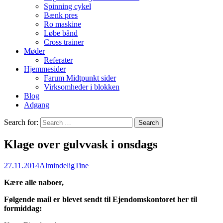
Spinning cykel
Bænk pres
Ro maskine
Løbe bånd
Cross trainer
Møder
Referater
Hjemmesider
Farum Midtpunkt sider
Virksomheder i blokken
Blog
Adgang
Search for:
Klage over gulvvask i onsdags
27.11.2014
Almindelig
Tine
Kære alle naboer,
Følgende mail er blevet sendt til Ejendomskontoret her til
formiddag: