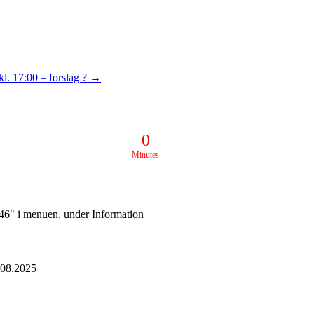
l. 17:00 – forslag ?
→
0
Minutes
k 46" i menuen, under Information
.08.2025