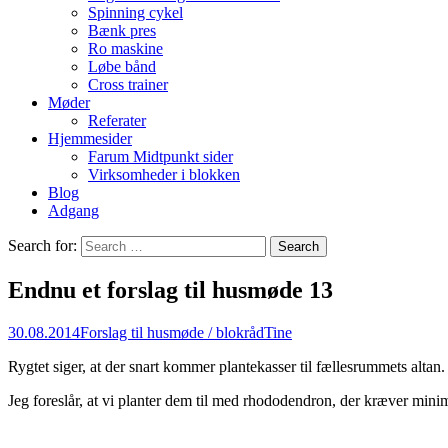
Spinning cykel
Bænk pres
Ro maskine
Løbe bånd
Cross trainer
Møder
Referater
Hjemmesider
Farum Midtpunkt sider
Virksomheder i blokken
Blog
Adgang
Search for:
Endnu et forslag til husmøde 13
30.08.2014
Forslag til husmøde / blokråd
Tine
Rygtet siger, at der snart kommer plantekasser til fællesrummets altan.
Jeg foreslår, at vi planter dem til med rhododendron, der kræver minima