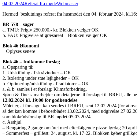
04.02.2024
Referat fra møde
Webmaster
Hermed beslutnings referat fra husmødet den 04. februar 2024, kl.16
BR 578 – sager
a. TMU: Frigiv 250.000,- kr. Blokken vælger OK
b. FAU: Frigivelse af græsareal – Blokken vælger OK
Blok 46 Økonomi
– Oplyses senere
Blok 46 – Indkomne forslag
a. Opsparing til:
1. Udskiftning af skråvinduer – OK
2. Isolering under stue lejligheder – OK
b. Optimering/udskiftning af radiatorer – OK
a. & b. samles i et forslag: Klimaforbedring.
Søren & Tine samarbejder om detaljerne til forslaget til BRFU, alle b
12.02.2024 kl. 19:00 for godkendelse
.
Målet er, at forslaget kan sendes til BRFU, sent 12.02.2024 (for at ov
så det kan komme i beboerbladet 13.02.2024, med udgivelse 27.02.2
som blokrådsforslag til BR mødet 05.03.2024.
c. Årshjul
– Rengøring 2 gange om året med efterfølgende pizza: lørdag 20.april
– Sommerfest – grillfest: 24. august, kl. 17-22. Blokken køber grillkø