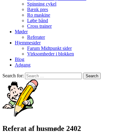
Spinning cykel
Bænk pres
Ro maskine
Løbe bånd
Cross trainer
Møder
Referater
Hjemmesider
Farum Midtpunkt sider
Virksomheder i blokken
Blog
Adgang
Search for:
Referat af husmøde 2402