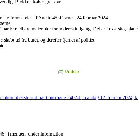
vendig. Blokken køber græskar.
orslag fremsendes af Anette 453F senest 24.februar 2024.
derne.
har brændbare materialer foran deres indgang. Det er f.eks. sko, plant
 slæbt ud fra buret, og derefter fjernet af politiet.
tet.
Udskriv
vitation til ekstraordinært husmøde 2402-1, mandag 12. februar 2024, k
k 46" i menuen, under Information