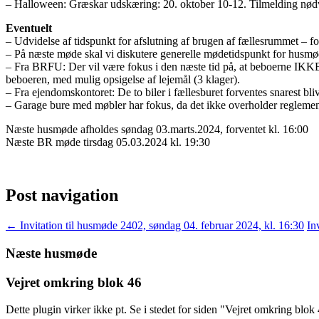
– Halloween: Græskar udskæring: 20. oktober 10-12. Tilmelding nød
Eventuelt
– Udvidelse af tidspunkt for afslutning af brugen af fællesrummet – f
– På næste møde skal vi diskutere generelle mødetidspunkt for husmø
– Fra BRFU: Der vil være fokus i den næste tid på, at beboerne IKKE 
beboeren, med mulig opsigelse af lejemål (3 klager).
– Fra ejendomskontoret: De to biler i fællesburet forventes snarest blive
– Garage bure med møbler har fokus, da det ikke overholder reglemen
Næste husmøde afholdes søndag 03.marts.2024, forventet kl. 16:00
Næste BR møde tirsdag 05.03.2024 kl. 19:30
Post navigation
←
Invitation til husmøde 2402, søndag 04. februar 2024, kl. 16:30
In
Næste husmøde
Vejret omkring blok 46
Dette plugin virker ikke pt. Se i stedet for siden "Vejret omkring blo