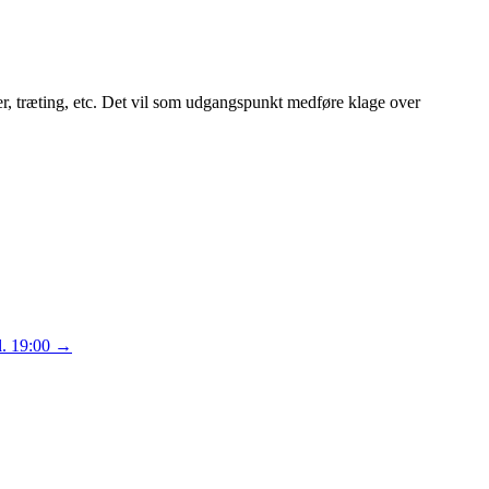
er, træting, etc. Det vil som udgangspunkt medføre klage over
l. 19:00
→