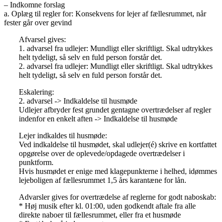
– Indkomne forslag
a. Oplæg til regler for: Konsekvens for lejer af fællesrummet, når
fester går over gevind
Afvarsel gives:
1. advarsel fra udlejer: Mundligt eller skriftligt. Skal udtrykkes
helt tydeligt, så selv en fuld person forstår det.
2. advarsel fra udlejer: Mundligt eller skriftligt. Skal udtrykkes
helt tydeligt, så selv en fuld person forstår det.
Eskalering:
2. advarsel -> Indkaldelse til husmøde
Udlejer afbryder fest grundet gentagne overtrædelser af regler
indenfor en enkelt aften -> Indkaldelse til husmøde
Lejer indkaldes til husmøde:
Ved indkaldelse til husmødet, skal udlejer(é) skrive en kortfattet
opgørelse over de oplevede/opdagede overtrædelser i
punktform.
Hvis husmødet er enige med klagepunkterne i helhed, idømmes
lejeboligen af fællesrummet 1,5 års karantæne for lån.
Advarsler gives for overtrædelse af reglerne for godt naboskab:
* Høj musik efter kl. 01:00, uden godkendt aftale fra alle
direkte naboer til fællesrummet, eller fra et husmøde