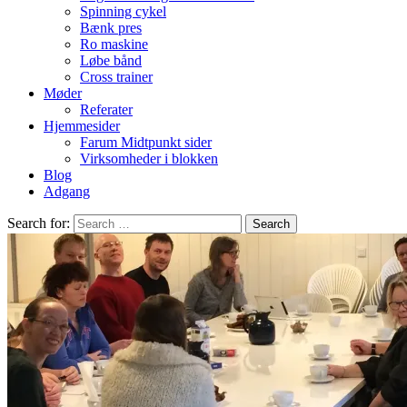
Spinning cykel
Bænk pres
Ro maskine
Løbe bånd
Cross trainer
Møder
Referater
Hjemmesider
Farum Midtpunkt sider
Virksomheder i blokken
Blog
Adgang
Search for: