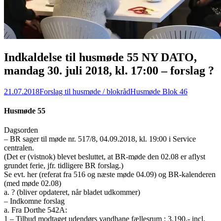
Indkaldelse til husmøde 55 NY DATO,
mandag 30. juli 2018, kl. 17:00 – forslag ?
21.07.2018
Forslag til husmøde / blokråd
Husmøde Blok 46
Husmøde 55
Dagsorden
– BR sager til møde nr. 517/8, 04.09.2018, kl. 19:00 i Service
centralen.
(Det er (vistnok) blevet besluttet, at BR-møde den 02.08 er aflyst
grundet ferie, jfr. tidligere BR forslag.)
Se evt. her (referat fra 516 og næste møde 04.09) og BR-kalenderen
(med møde 02.08)
a. ? (bliver opdateret, når bladet udkommer)
– Indkomne forslag
a. Fra Dorthe 542A:
1 – Tilbud modtaget udendørs vandhane fællesrum : 3.190,- incl.