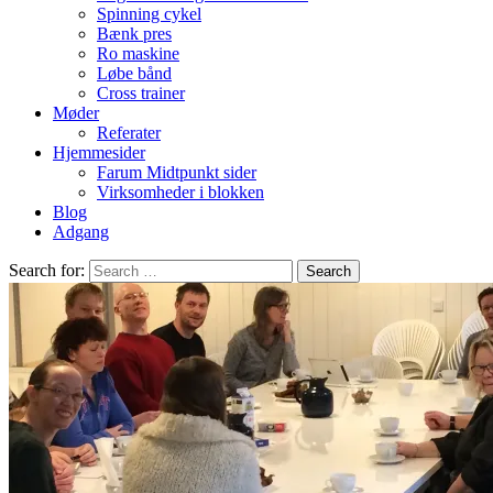
Spinning cykel
Bænk pres
Ro maskine
Løbe bånd
Cross trainer
Møder
Referater
Hjemmesider
Farum Midtpunkt sider
Virksomheder i blokken
Blog
Adgang
Search for: