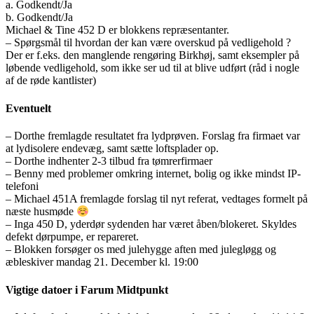
a. Godkendt/Ja
b. Godkendt/Ja
Michael & Tine 452 D er blokkens repræsentanter.
– Spørgsmål til hvordan der kan være overskud på vedligehold ?
Der er f.eks. den manglende rengøring Birkhøj, samt eksempler på
løbende vedligehold, som ikke ser ud til at blive udført (råd i nogle
af de røde kantlister)
Eventuelt
– Dorthe fremlagde resultatet fra lydprøven. Forslag fra firmaet var
at lydisolere endevæg, samt sætte loftsplader op.
– Dorthe indhenter 2-3 tilbud fra tømrerfirmaer
– Benny med problemer omkring internet, bolig og ikke mindst IP-
telefoni
– Michael 451A fremlagde forslag til nyt referat, vedtages formelt på
næste husmøde
– Inga 450 D, yderdør sydenden har været åben/blokeret. Skyldes
defekt dørpumpe, er repareret.
– Blokken forsøger os med julehygge aften med julegløgg og
æbleskiver mandag 21. December kl. 19:00
Vigtige datoer i Farum Midtpunkt