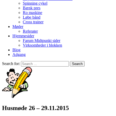
Spinning cykel
Bænk pres
Ro maskine
Løbe bånd
Cross trainer
Møder
Referater
Hjemmesider
Farum Midtpunkt sider
Virksomheder i blokken
Blog
Adgang
Search for:
Husmøde 26 – 29.11.2015