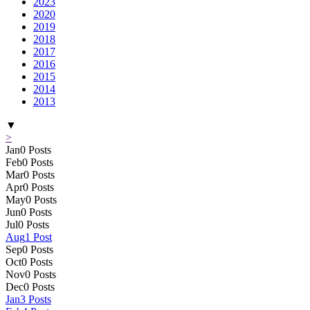
2023
2020
2019
2018
2017
2016
2015
2014
2013
▼
>
Jan
0
Posts
Feb
0
Posts
Mar
0
Posts
Apr
0
Posts
May
0
Posts
Jun
0
Posts
Jul
0
Posts
Aug
1
Post
Sep
0
Posts
Oct
0
Posts
Nov
0
Posts
Dec
0
Posts
Jan
3
Posts