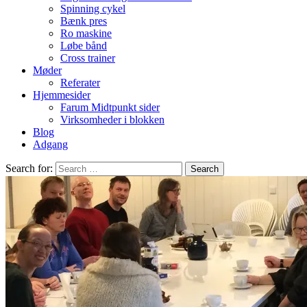
Spinning cykel
Bænk pres
Ro maskine
Løbe bånd
Cross trainer
Møder
Referater
Hjemmesider
Farum Midtpunkt sider
Virksomheder i blokken
Blog
Adgang
Search for: