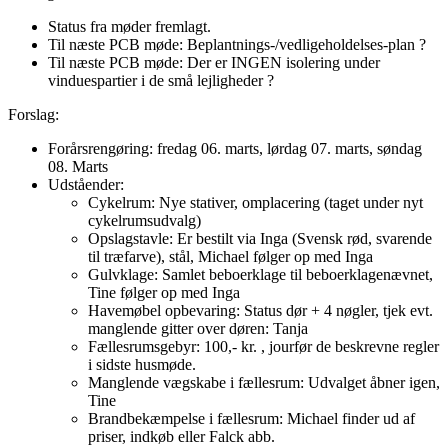
Status fra møder fremlagt.
Til næste PCB møde: Beplantnings-/vedligeholdelses-plan ?
Til næste PCB møde: Der er INGEN isolering under
vinduespartier i de små lejligheder ?
Forslag:
Forårsrengøring: fredag 06. marts, lørdag 07. marts, søndag
08. Marts
Udståender:
Cykelrum: Nye stativer, omplacering (taget under nyt
cykelrumsudvalg)
Opslagstavle: Er bestilt via Inga (Svensk rød, svarende
til træfarve), stål, Michael følger op med Inga
Gulvklage: Samlet beboerklage til beboerklagenævnet,
Tine følger op med Inga
Havemøbel opbevaring: Status dør + 4 nøgler, tjek evt.
manglende gitter over døren: Tanja
Fællesrumsgebyr: 100,- kr. , jourfør de beskrevne regler
i sidste husmøde.
Manglende vægskabe i fællesrum: Udvalget åbner igen,
Tine
Brandbekæmpelse i fællesrum: Michael finder ud af
priser, indkøb eller Falck abb.