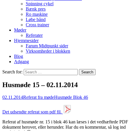
Spinning cykel
Bænk pres
Ro maskine
Løbe bånd
Cross trainer
Møder
Referater
Hjemmesider
Farum Midtpunkt sider
Virksomheder i blokken
Blog
Adgang
Search for:
Husmøde 15 – 02.11.2014
02.11.2014
Referat fra møde
Husmøde Blok 46
Det udsendte referat som pdf fil.
Referat af husmøde nr. 15 i blok 46 kan læses i det vedhæftede PDF
dokument herover, eller herunder. Har du en kommentar, så log ind