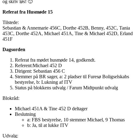
og skriv løs! 🙂
Referat fra
Husmøde 15
Tilstede:
Sebastian & Annemarie 456C, Dorthe 452B, Benny, 452C, Tania
453C, Dorthe 452A, Michael 451A, Tine & Michael 452D, Erland
451F
Dagsorden
Referat fra mødet husmøde 14, godkendt.
Referent:Michael 452 D
Dirigent: Sebastian 456 C
Stemmer på BR sager, a: 2 pladser til Furesø Boligselskabs
bestyrelse, b: Lukning af ITV
Status på blokkens udvalg / Farum Midtpunkt udvalg
Blokråd:
Michael 451A & Tine 452 D deltager
Beslutning
a: FBS bestyrelse, 10 stemmer Michael, 9 Thomas
b: Ja, til at lukke ITV
Udvalg: