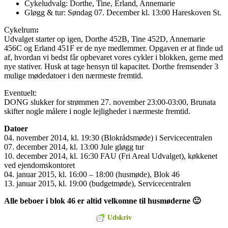
Cykeludvalg: Dorthe, Tine, Erland, Annemarie
Gløgg & tur: Søndag 07. December kl. 13:00 Hareskoven St.
Cykelrum
:
Udvalget starter op igen, Dorthe 452B, Tine 452D, Annemarie
456C og Erland 451F er de nye medlemmer. Opgaven er at finde ud
af, hvordan vi bedst får opbevaret vores cykler i blokken, gerne med
nye stativer. Husk at tage hensyn til kapacitet. Dorthe fremsender 3
mulige mødedatoer i den nærmeste fremtid.
Eventuelt:
DONG slukker for strømmen 27. november 23:00-03:00, Brunata
skifter nogle målere i nogle lejligheder i nærmeste fremtid.
Datoer
04. november 2014, kl. 19:30 (Blokrådsmøde) i Servicecentralen
07. december 2014, kl. 13:00 Jule gløgg tur
10. december 2014, kl. 16:30 FAU (Fri Areal Udvalget), køkkenet
ved ejendomskontoret
04. januar 2015, kl. 16:00 – 18:00 (husmøde), Blok 46
13. januar 2015, kl. 19:00 (budgetmøde), Servicecentralen
Alle beboer i blok 46 er altid velkomne til husmøderne
🙂
Udskriv