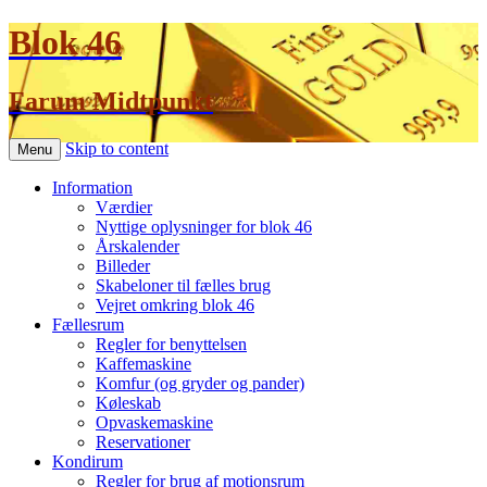
Blok 46
Farum Midtpunkt
Skip to content
Menu
Information
Værdier
Nyttige oplysninger for blok 46
Årskalender
Billeder
Skabeloner til fælles brug
Vejret omkring blok 46
Fællesrum
Regler for benyttelsen
Kaffemaskine
Komfur (og gryder og pander)
Køleskab
Opvaskemaskine
Reservationer
Kondirum
Regler for brug af motionsrum