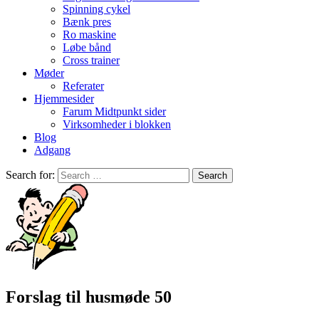
Spinning cykel
Bænk pres
Ro maskine
Løbe bånd
Cross trainer
Møder
Referater
Hjemmesider
Farum Midtpunkt sider
Virksomheder i blokken
Blog
Adgang
Search for:
Forslag til husmøde 50