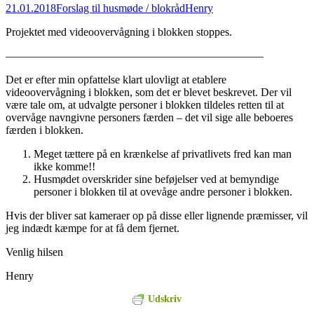
21.01.2018
Forslag til husmøde / blokråd
Henry
Projektet med videoovervågning i blokken stoppes.
———————————————————————
Det er efter min opfattelse klart ulovligt at etablere
videoovervågning i blokken, som det er blevet beskrevet. Der vil
være tale om, at udvalgte personer i blokken tildeles retten til at
overvåge navngivne personers færden – det vil sige alle beboeres
færden i blokken.
Meget tættere på en krænkelse af privatlivets fred kan man
ikke komme!!
Husmødet overskrider sine beføjelser ved at bemyndige
personer i blokken til at ovevåge andre personer i blokken.
Hvis der bliver sat kameraer op på disse eller lignende præmisser, vil
jeg indædt kæmpe for at få dem fjernet.
Venlig hilsen
Henry
Udskriv